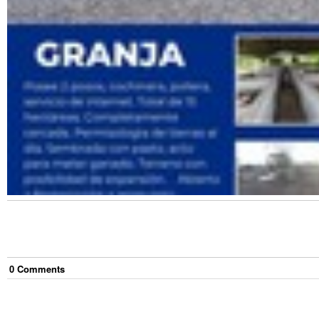
0
Comment
s