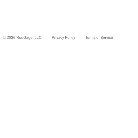
©
2026
RedGage, LLC
Privacy Policy
Terms of Service