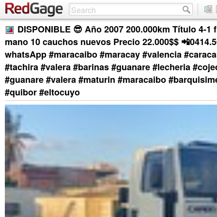
DISPONIBLE 😎 Año 2007 200.000km Título 4-1 f
mano 10 cauchos nuevos Precio 22.000$$ 📲0414.
whatsApp #maracaibo #maracay #valencia #caraca
#tachira #valera #barinas #guanare #lecheria #coje
#guanare #valera #maturin #maracaibo #barquisime
#quibor #eltocuyo