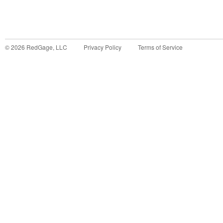
©
2026
RedGage, LLC
Privacy Policy
Terms of Service