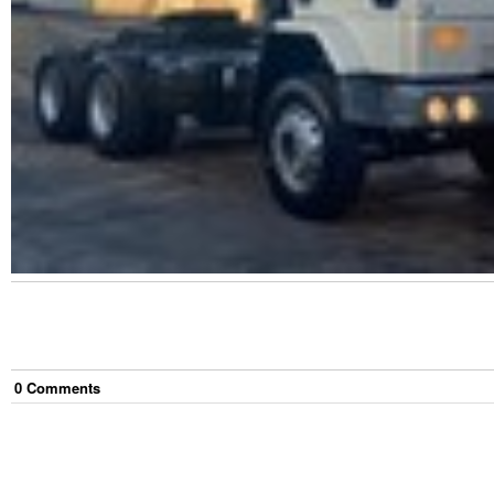
0
Comment
s