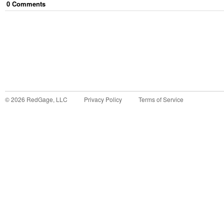
0
Comment
s
©
2026
RedGage, LLC
Privacy Policy
Terms of Service