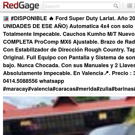
#DISPONIBLE 🔥 Ford Super Duty Lariat. Año 
UNIDADES DE ESE AÑO) Automatica 4x4 con solo 
Totalmente Impecable. Cauchos Kumho M/T Nuevo
COMPLETA ProComp MX6 Ajustable. Brazo de Radio
Con Estabilizador de Dirección Rough Country. Ta
Original. Full Equipo con Pantalla y Sistema de s
bajo. Nunca Chocada. Con sus Manuales y 2 Llave
Absolutamente Impecable. En Valencia📍. Precio : 
0414.5088556 whatsapp
#maracay#valencia#caracas#merida#zulia#barinas