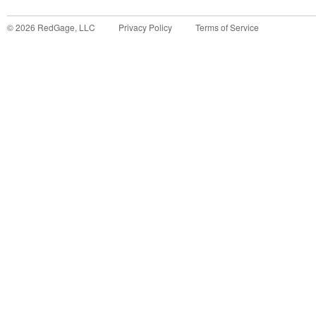
©
2026
RedGage, LLC
Privacy Policy
Terms of Service