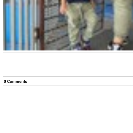
0
Comment
s