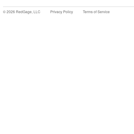
©
2026
RedGage, LLC
Privacy Policy
Terms of Service