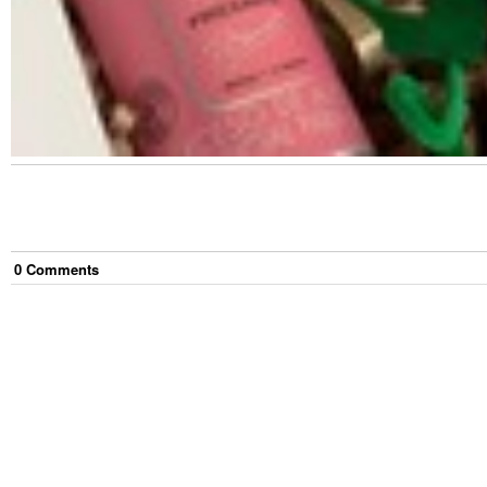
0
Comment
s