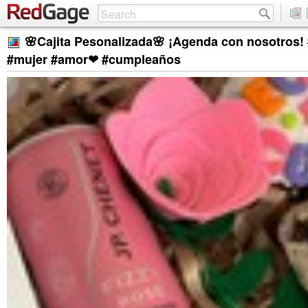
🌸Cajita Pesonalizada🌸 ¡Agenda con nosotros!
#mujer #amor❤ #cumpleaños