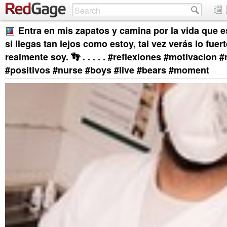
Entra en mis zapatos y camina por la vida que e
si llegas tan lejos como estoy, tal vez verás lo fuer
realmente soy. 👣 . . . . . #reflexiones #motivacion
#positivos #nurse #boys #live #bears #moment