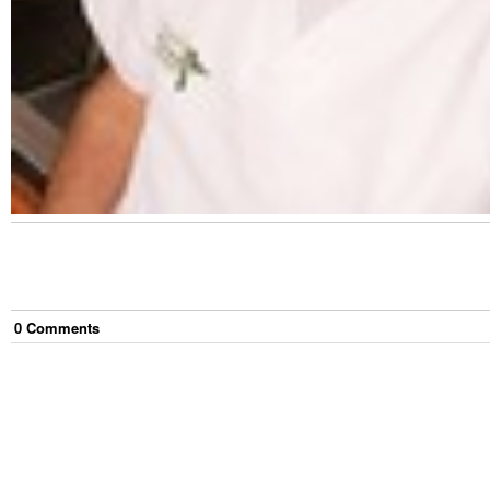
0
Comment
s