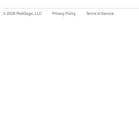
©
2026
RedGage, LLC
Privacy Policy
Terms of Service