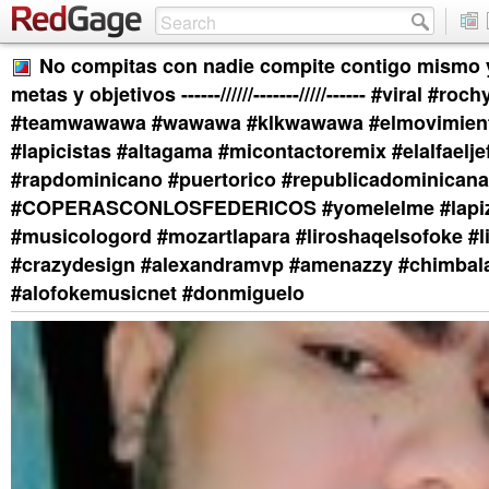
No compitas con nadie compite contigo mismo y
metas y objetivos ------//////-------/////------ #viral #roch
#teamwawawa #wawawa #klkwawawa #elmovimient
#lapicistas #altagama #micontactoremix #elalfaelje
#rapdominicano #puertorico #republicadominicana
#COPERASCONLOSFEDERICOS #yomelelme #lapiz
#musicologord #mozartlapara #liroshaqelsofoke #l
#crazydesign #alexandramvp #amenazzy #chimba
#alofokemusicnet #donmiguelo