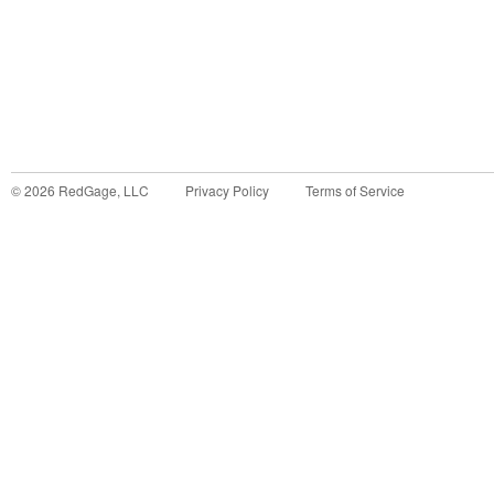
©
2026
RedGage, LLC
Privacy Policy
Terms of Service