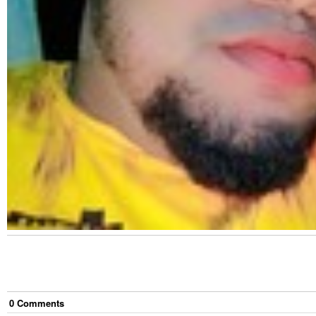
0
Comment
s