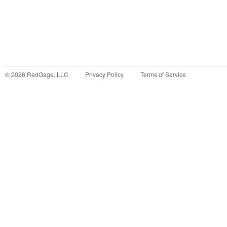
©
2026
RedGage, LLC
Privacy Policy
Terms of Service