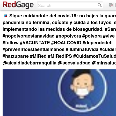
Sigue cuidándote del covid-19: no bajes la guar
pandemia no termina, cuídate y cuida a los tuyos, 
implementando las medidas de bioseguridad. #Sa
#nopolvoraestanavidad #nopolvora #polvora #vive
#follow #VACUNTATE #NOALCOVID #dependedeti
#prevenirloestaentusmanos #iluminatuvida #cuid
#haztuparte #MiRed #MiRedIPS #CuidamosTuSalud 
@alcaldiadebarranquilla @secsaludbaq @minsalu