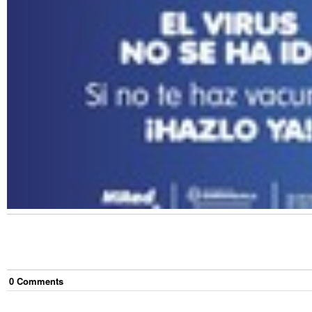
0
Comment
s