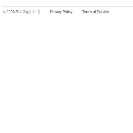
©
2026
RedGage, LLC
Privacy Policy
Terms of Service