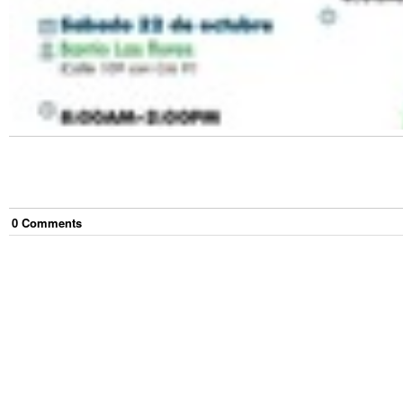
0
Comment
s