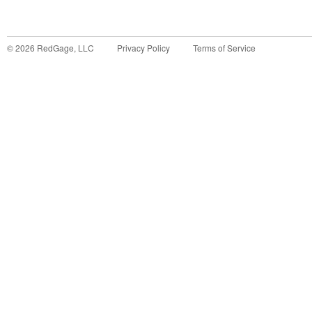
©
2026
RedGage, LLC
Privacy Policy
Terms of Service