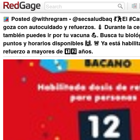
Posted @withregram • @secsaludbaq 💃🕺El #Ca
goza con autocuidado y refuerzos. 💉 Durante la c
también puedes ir por tu vacuna 💪. Busca tu bioló
puntos y horarios disponibles 🙌. 🚨 Ya está habilit
refuerzo a mayores de 1️⃣2️⃣ años.