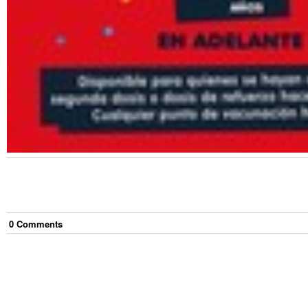
0
Comment
s