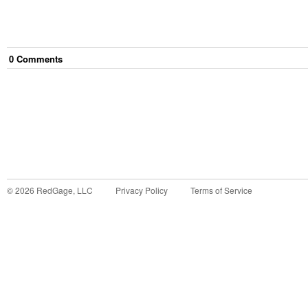
0
Comment
s
©
2026
RedGage, LLC
Privacy Policy
Terms of Service