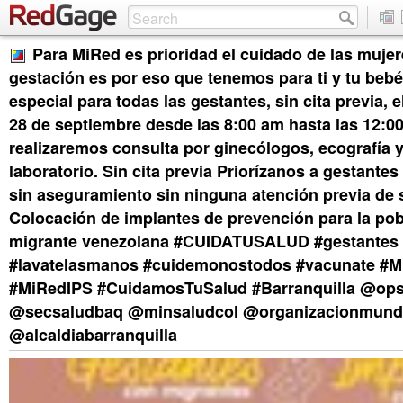
Para MiRed es prioridad el cuidado de las muje
gestación es por eso que tenemos para ti y tu beb
especial para todas las gestantes, sin cita previa, e
28 de septiembre desde las 8:00 am hasta las 12:0
realizaremos consulta por ginecólogos, ecografía
laboratorio. Sin cita previa Priorízanos a gestante
sin aseguramiento sin ninguna atención previa de 
Colocación de implantes de prevención para la po
migrante venezolana #CUIDATUSALUD #gestantes
#lavatelasmanos #cuidemonostodos #vacunate #M
#MiRedIPS #CuidamosTuSalud #Barranquilla @op
@secsaludbaq @minsaludcol @organizacionmundi
@alcaldiabarranquilla