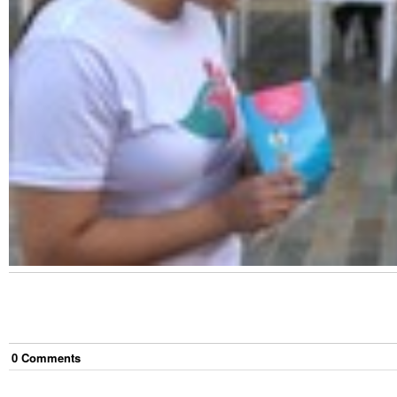
0
Comment
s