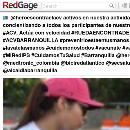
@heroescontraelacv activos en nuestra activida
concientizando a todos los participantes de nuestr
#ACV, Actúa con velocidad #RUEDAENCONTRAD
#ACVBARRANQUILLA #prevenirloestaentusmanos
#lavatelasmanos #cuidemonostodos #vacunate #v
#MiRedIPS #CuidamosTuSalud #Barranquilla @her
@medtronic_colombia @biciredatlantico @secsal
@alcaldiabarranquilla