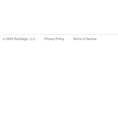
©
2026
RedGage, LLC
Privacy Policy
Terms of Service