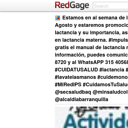
Estamos en al semana de la
Agosto y estaremos promocio
lactancia y su importancia, as
en lactancia materna. #impu
gratis el manual de lactancia
información, puedes comunica
8720 y al WhatsAPP 315 40568
#CUIDATUSALUD #lactancia #
#lavatelasmanos #cuidemono
#MiRedIPS #CuidamosTuSalu
@secsaludbaq @minsaludcol 
@alcaldiabarranquilla