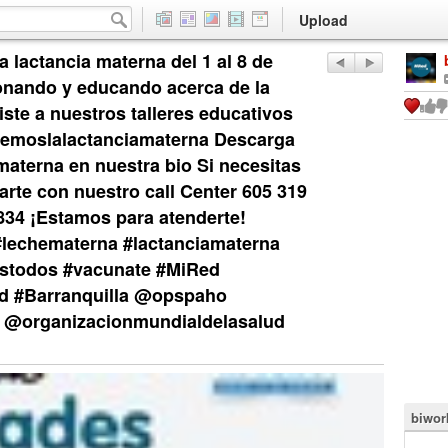
Upload
 lactancia materna del 1 al 8 de
nando y educando acerca de la
iste a nuestros talleres educativos
lsemoslalactanciamaterna Descarga
 materna en nuestra bio Si necesitas
rte con nuestro call Center 605 319
34 ¡Estamos para atenderte!
lechematerna #lactanciamaterna
stodos #vacunate #MiRed
d #Barranquilla @opspaho
@organizacionmundialdelasalud
biwor