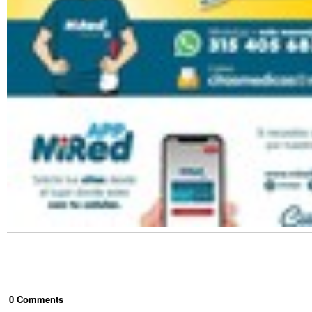
0
Comment
s