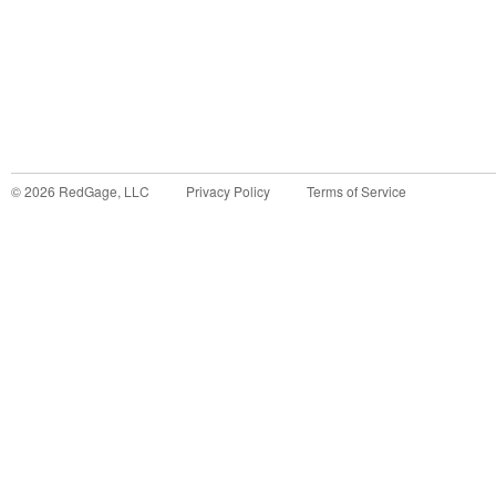
©
2026
RedGage, LLC
Privacy Policy
Terms of Service