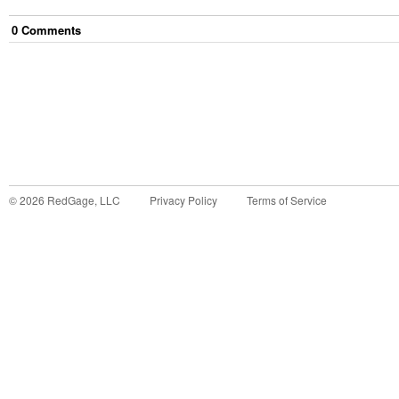
0
Comment
s
©
2026
RedGage, LLC
Privacy Policy
Terms of Service