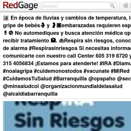
En época de lluvias y cambios de temperatura, 
gripe de bebés🤱 y 🤰🏽embarazadas requieren espe
💊🚫 No automediques y busca atención médica op
recibir tratamiento 🏥. 🫁Respira sin riesgos, cono
de alarma #Respirasinriesgos Si necesitas informa
comunicarte con nuestro call Center 605 319 8720
315 4056834 ¡Estamos para atenderte! #IRA #Diam
#noalagripa #cuidemonostodos #vacunate #MiRed
#CuidamosTuSalud #Barranquilla @opspaho @sec
@minsaludcol @organizacionmundialdelasalud
@alcaldiabarranquilla