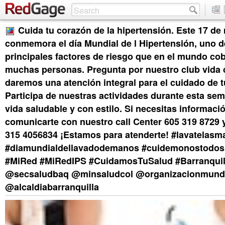
Cuida tu corazón de la hipertensión. Este 17 de
conmemora el día Mundial de l Hipertensión, uno d
principales factores de riesgo que en el mundo cob
muchas personas. Pregunta por nuestro club vida c
daremos una atención integral para el cuidado de t
Participa de nuestras actividades durante esta sem
vida saludable y con estilo. Si necesitas informaci
comunicarte con nuestro call Center 605 319 8729
315 4056834 ¡Estamos para atenderte! #lavatelas
#diamundialdellavadodemanos #cuidemonostodos
#MiRed #MiRedIPS #CuidamosTuSalud #Barranqui
@secsaludbaq @minsaludcol @organizacionmundi
@alcaldiabarranquilla