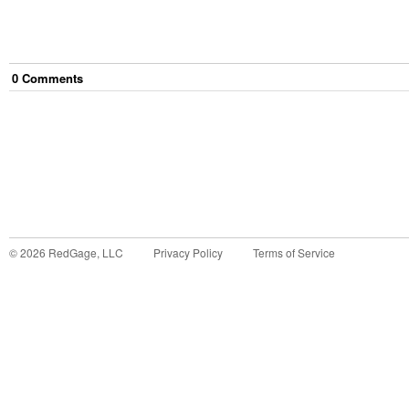
0
Comment
s
©
2026
RedGage, LLC
Privacy Policy
Terms of Service