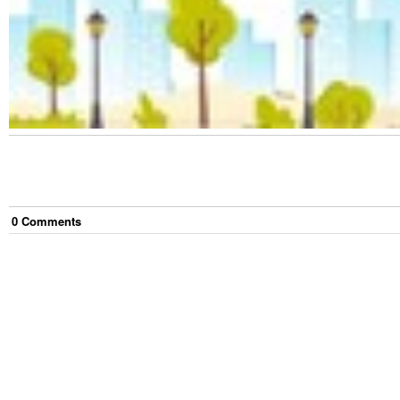
0
Comment
s