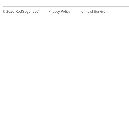
©
2026
RedGage, LLC
Privacy Policy
Terms of Service