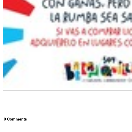
0
Comment
s