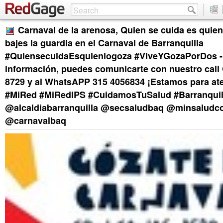
Carnaval de la arenosa, Quien se cuida es quien
bajes la guardia en el Carnaval de Barranquilla
#QuiensecuidaEsquienlogoza #ViveYGozaPorDos - 
información, puedes comunicarte con nuestro call 
8729 y al WhatsAPP 315 4056834 ¡Estamos para at
#MiRed #MiRedIPS #CuidamosTuSalud #Barranquil
@alcaldiabarranquilla @secsaludbaq @minsaludco
@carnavalbaq