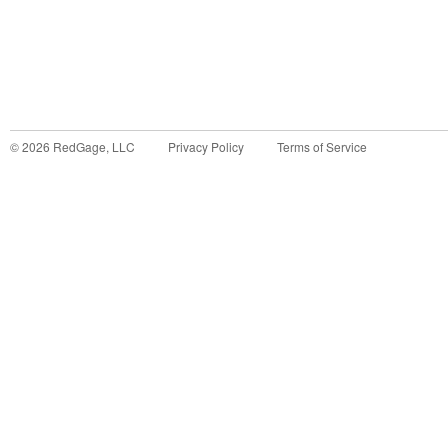
©
2026
RedGage, LLC
Privacy Policy
Terms of Service