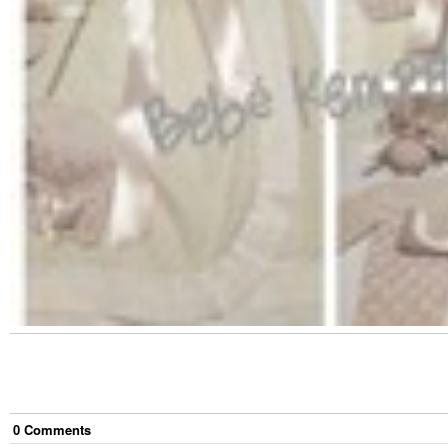
0
Comment
s