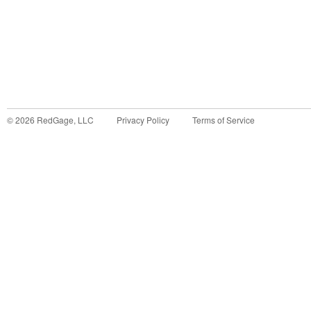
©
2026
RedGage, LLC
Privacy Policy
Terms of Service