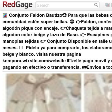
Conjunto Faldon Bautizo💞 Para que las bebas 
comunidad estén super bellas. 😍 👉Faldon, confe
algodón pique con encaje. 👉Chaqueta tejida a ma
algodon color beige y lazo de Raso. 👉 Escapines g
manoplas tejidas 👉 Conjunto Disponible en talle u
meses. 🏃‍♀️ Pidelo ya para comprarlo, los elaboramo
beige y blanco. visita nuestra pagina
kempora.wixsite.com/website 💵zelle pago movil y 
pagando en efectivo o transferencia. 🚛Envíos a tod