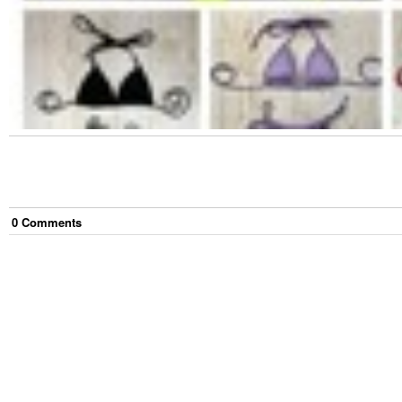
0
Comment
s