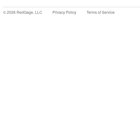
©
2026
RedGage, LLC
Privacy Policy
Terms of Service