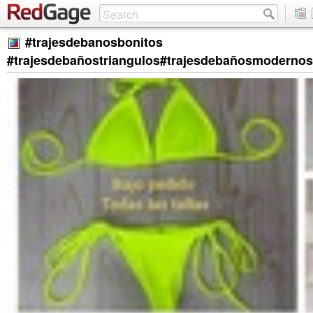
#trajesdebanosbonitos
#trajesdebañostriangulos#trajesdebañosmodernos