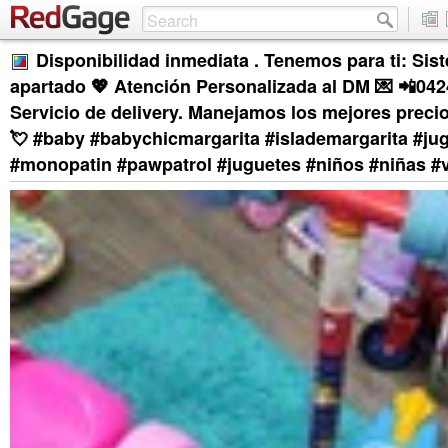
Disponibilidad inmediata . Tenemos para ti: Sis
apartado 💖 Atención Personalizada al DM 💌 📲042
Servicio de delivery. Manejamos los mejores preci
💘 #baby #babychicmargarita #islademargarita #jug
#monopatin #pawpatrol #juguetes #niños #niñas #