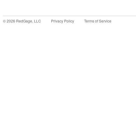
©
2026
RedGage, LLC
Privacy Policy
Terms of Service