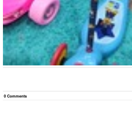
0
Comment
s