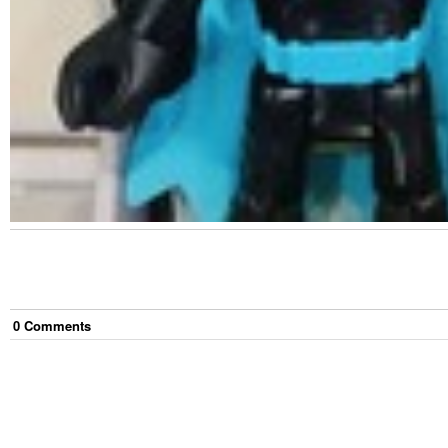
0
Comment
s