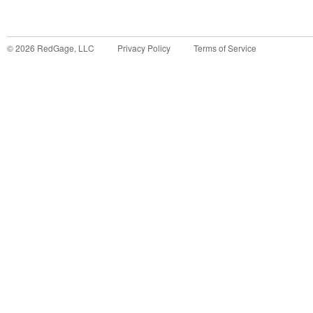
©
2026
RedGage, LLC
Privacy Policy
Terms of Service