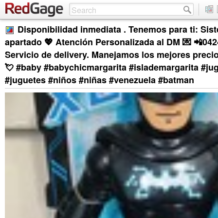
Disponibilidad inmediata . Tenemos para ti: Sis
apartado 💖 Atención Personalizada al DM 💌 📲042
Servicio de delivery. Manejamos los mejores preci
💘 #baby #babychicmargarita #islademargarita #jug
#juguetes #niños #niñas #venezuela #batman