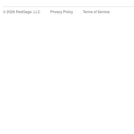
©
2026
RedGage, LLC
Privacy Policy
Terms of Service