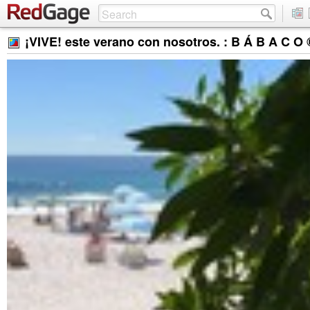
¡VIVE! este verano con nosotros. : B Á B A C O ®