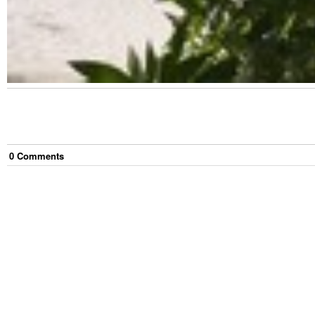
0
Comment
s