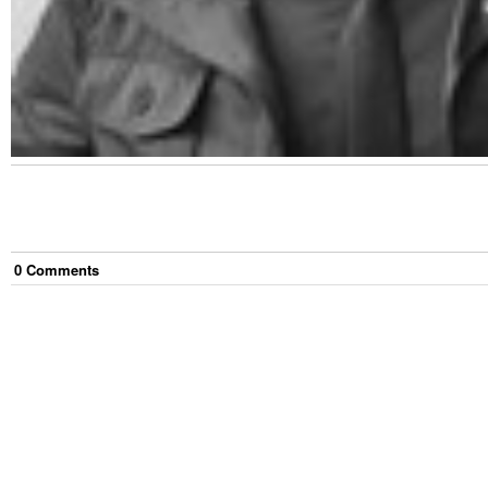
0
Comment
s