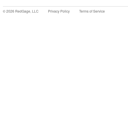
©
2026
RedGage, LLC
Privacy Policy
Terms of Service