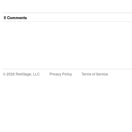
0
Comment
s
©
2026
RedGage, LLC
Privacy Policy
Terms of Service