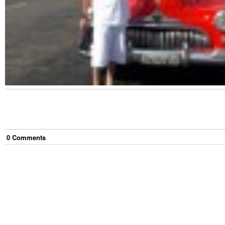
0
Comment
s