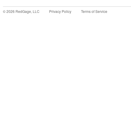
©
2026
RedGage, LLC
Privacy Policy
Terms of Service