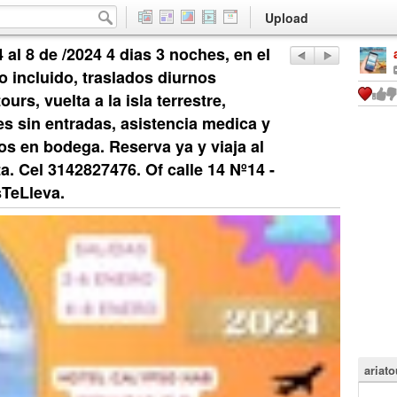
Upload
 al 8 de /2024 4 dias 3 noches, en el
 incluido, traslados diurnos
urs, vuelta a la isla terrestre,
es sin entradas, asistencia medica y
s en bodega. Reserva ya y viaja al
a. Cel 3142827476. Of calle 14 Nº14 -
sTeLleva.
ariat