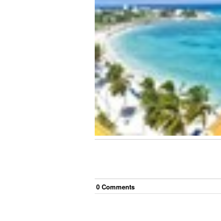
0
Comment
s