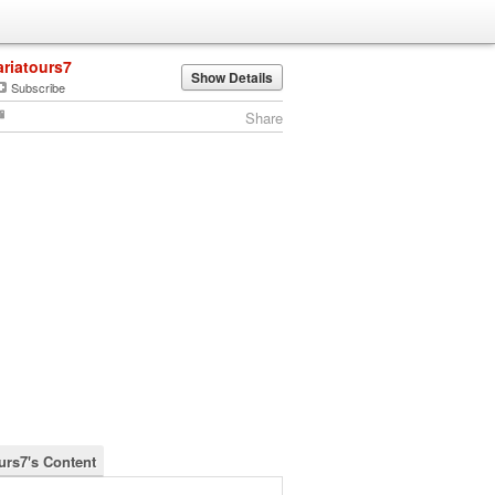
ariatours7
Show Details
Subscribe
Share
ours7's Content