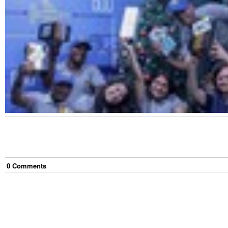
0
Comment
s