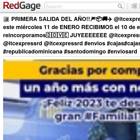
PRIMERA SALIDA DEL AÑO!!🎆📦🚚✈️ @itcexpre
este miércoles 11 de ENERO RECIBIMOS el 10 de 
reincorporamos🇩🇴🇻🇪 JUYEEEEEEE @itcexpres
@itcexpressrd @itcexpressrd #envios #cajas#caja
#republicadominicana #santodomingo #enviosard