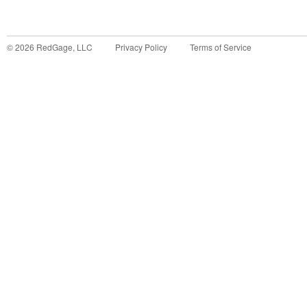
©
2026
RedGage, LLC
Privacy Policy
Terms of Service