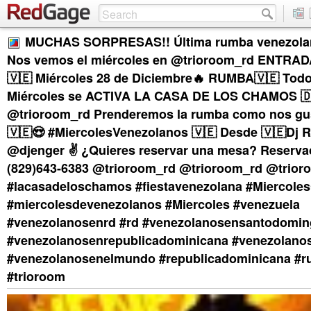
MUCHAS SORPRESAS!! Última rumba venezolan
Nos vemos el miércoles en @trioroom_rd ENTRAD
🇻🇪 Miércoles 28 de Diciembre🔥 RUMBA🇻🇪 Todo
Miércoles se ACTIVA LA CASA DE LOS CHAMOS 🇩
@trioroom_rd Prenderemos la rumba como nos gus
🇻🇪😍 #MiercolesVenezolanos 🇻🇪 Desde 🇻🇪Dj R
@djenger ✌️ ¿Quieres reservar una mesa? Reserva
(829)643-6383 @trioroom_rd @trioroom_rd @trior
#lacasadeloschamos #fiestavenezolana #Miercoles
#miercolesdevenezolanos #Miercoles #venezuela
#venezolanosenrd #rd #venezolanosensantodomi
#venezolanosenrepublicadominicana #venezolanos
#venezolanosenelmundo #republicadominicana #
#trioroom