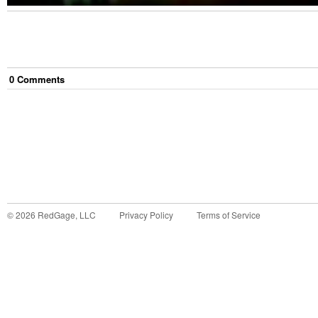
0
Comment
s
©
2026
RedGage, LLC
Privacy Policy
Terms of Service