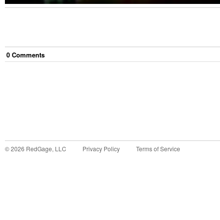
0
Comment
s
©
2026
RedGage, LLC
Privacy Policy
Terms of Service