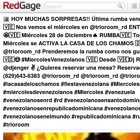
HOY MUCHAS SORPRESAS!! Última rumba venez
🇻🇪 Nos vemos el miércoles en @trioroom_rd E
🤩🇻🇪 Miércoles 28 de Diciembre🔥 RUMBA🇻🇪 To
Miércoles se ACTIVA LA CASA DE LOS CHAMOS 🇩
@trioroom_rd Prenderemos la rumba como nos gus
🇻🇪😍 #MiercolesVenezolanos 🇻🇪 Desde 🇻🇪Dj R
@djenger ✌️ ¿Quieres reservar una mesa? Reserva
(829)643-6383 @trioroom_rd @trioroom_rd @trior
#lacasadeloschamos #fiestavenezolana #Miercoles
#miercolesdevenezolanos #Miercoles #venezuela
#venezolanosenrd #rd #venezolanosensantodomi
#venezolanosenrepublicadominicana #venezolanos
#venezolanosenelmundo #republicadominicana #
#trioroom