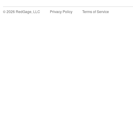
©
2026
RedGage, LLC
Privacy Policy
Terms of Service