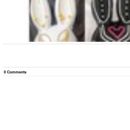
0
Comment
s