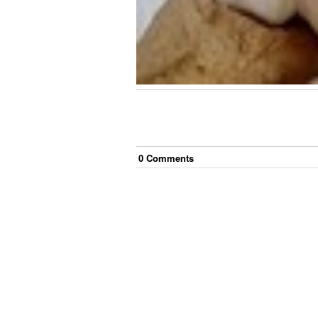
0
Comment
s