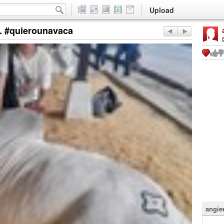
Upload
i. #quierounavaca
angie