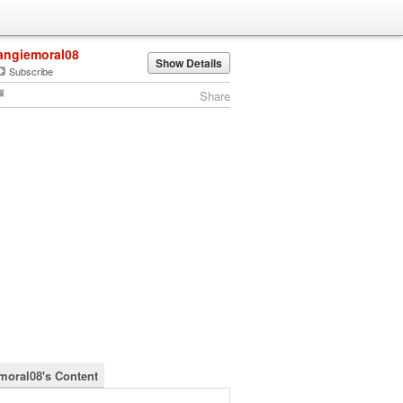
angiemoral08
Show Details
Subscribe
Share
moral08's Content