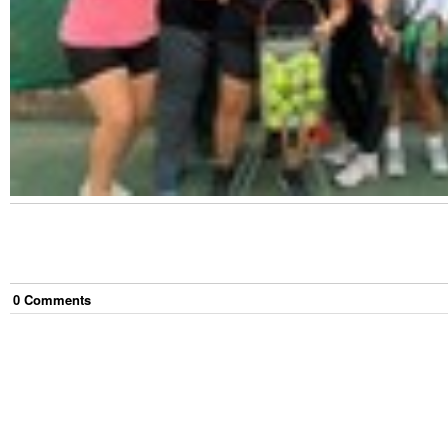
0
Comment
s