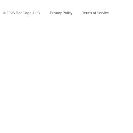
©
2026
RedGage, LLC
Privacy Policy
Terms of Service