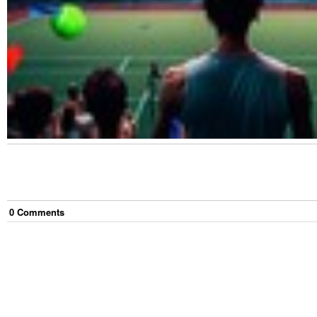
0
Comment
s