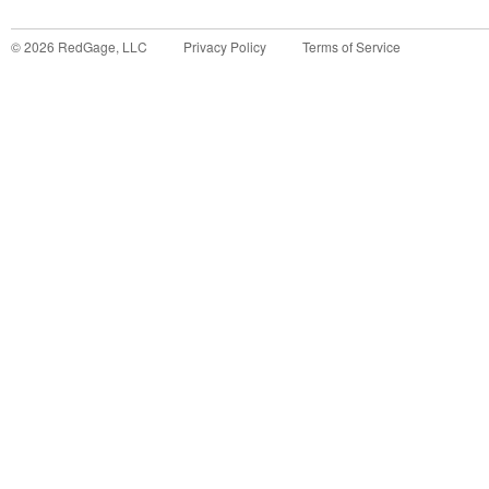
©
2026
RedGage, LLC
Privacy Policy
Terms of Service