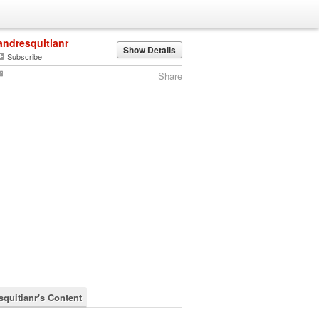
andresquitianr
Show Details
Subscribe
Share
squitianr's Content