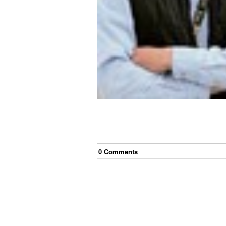
0
Comment
s