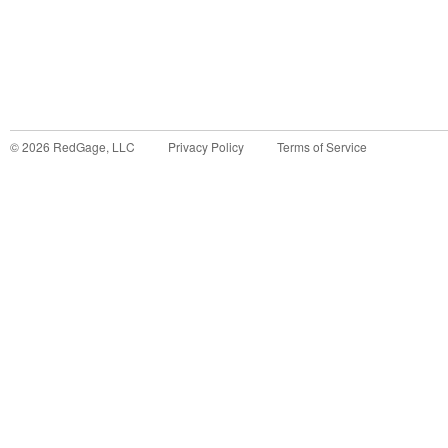
©
2026
RedGage, LLC
Privacy Policy
Terms of Service