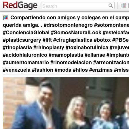
Compartiendo con amigos y colegas en el cump
querida amiga. . #drsotomontenegro #sotomonte
#ConcienciaGlobal #SomosNaturalLook #esteicafac
#plasticsurgery #lift #cirugiaplastica #botox #PBS
#rinoplastia #rhinoplasty #toxinabotulinica #rejuv
#acidohialuronico #mamoplastia #ellanse #implan
#aumentomamario #rinomodelacion #armonizacionf
#venezuela #fashion #moda #hilos #enzimas #miss