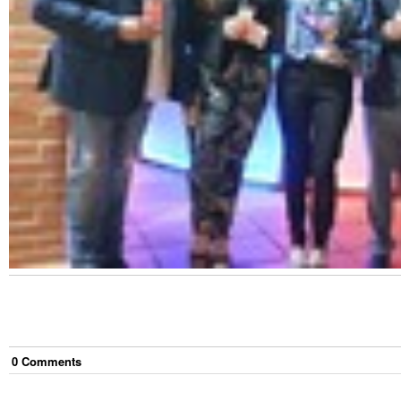
0
Comment
s