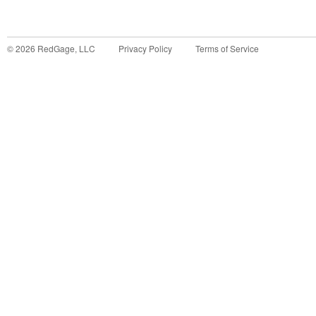
©
2026
RedGage, LLC
Privacy Policy
Terms of Service