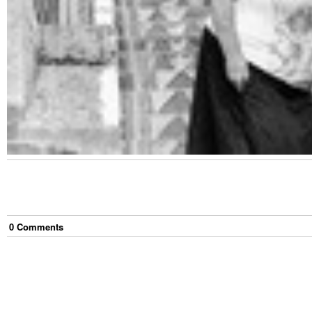
0
Comment
s