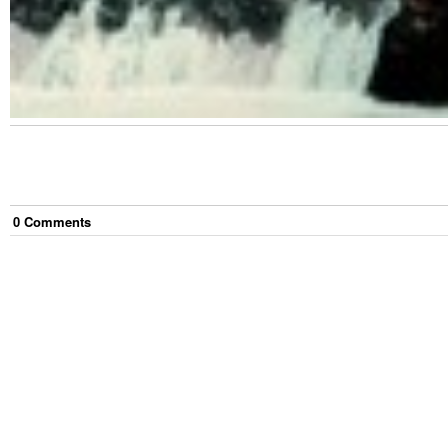
0
Comment
s