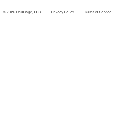
©
2026
RedGage, LLC
Privacy Policy
Terms of Service