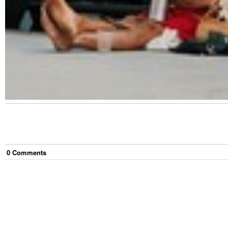
0
Comment
s