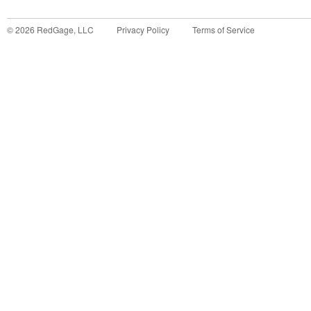
©
2026
RedGage, LLC
Privacy Policy
Terms of Service