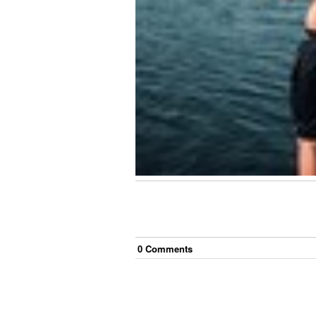
0
Comment
s