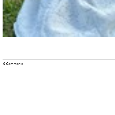
0
Comment
s