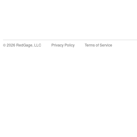
©
2026
RedGage, LLC
Privacy Policy
Terms of Service