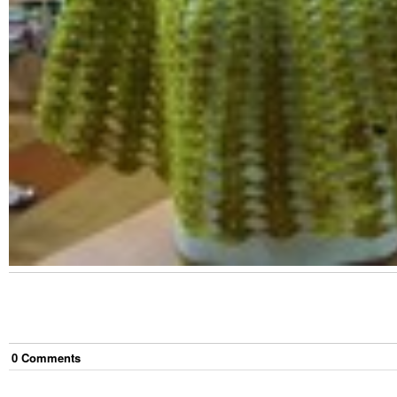
0
Comment
s