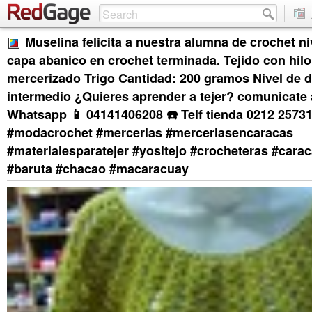
Muselina felicita a nuestra alumna de crochet n
capa abanico en crochet terminada. Tejido con hil
mercerizado Trigo Cantidad: 200 gramos Nivel de di
intermedio ¿Quieres aprender a tejer? comunicate 
Whatsapp 📱 04141406208 ☎️ Telf tienda 0212 2573
#modacrochet #mercerias #merceriasencaracas
#materialesparatejer #yositejo #crocheteras #carac
#baruta #chacao #macaracuay