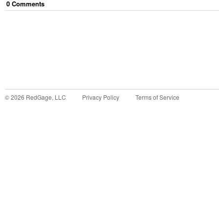
0
Comment
s
©
2026
RedGage, LLC
Privacy Policy
Terms of Service