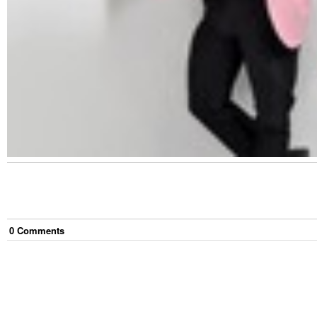
0
Comment
s