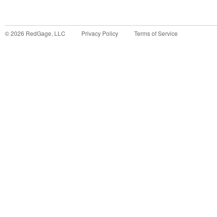
©
2026
RedGage, LLC
Privacy Policy
Terms of Service