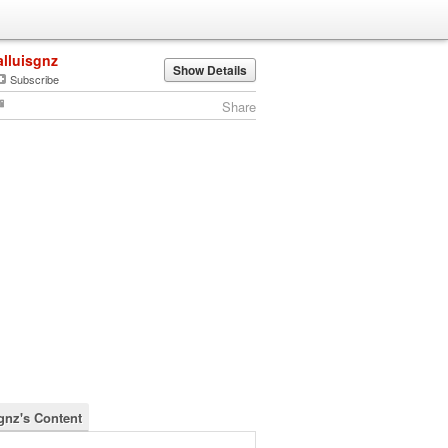
alluisgnz
Show Details
Subscribe
Share
sgnz's Content