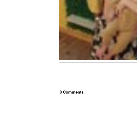
0
Comment
s