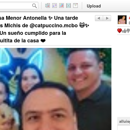
Upload
sa Menor Antonella ✨ Una tarde
 los Michis de @catpuccino.mcbo 🐱✨
Un sueño cumplido para la
tita de la casa ❤️
allui