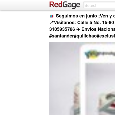
Seguimos en junio ¡Ven y d
📍Visítanos: Calle 5 No. 15-8
3105935786 ✈️ Envíos Nacionale
#santander#quilichao#exclu