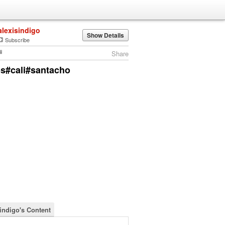
alexisindigo
Show Details
Subscribe
Share
s#cali#santacho
sindigo's Content