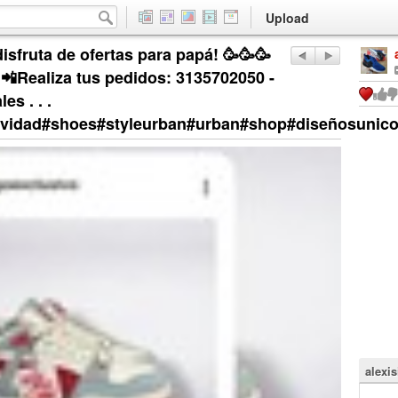
Upload
isfruta de ofertas para papá! 🥳🥳🥳
0 📲Realiza tus pedidos: 3135702050 -
s . . .
sividad#shoes#styleurban#urban#shop#diseñosunico
alexi