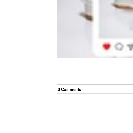
0
Comment
s