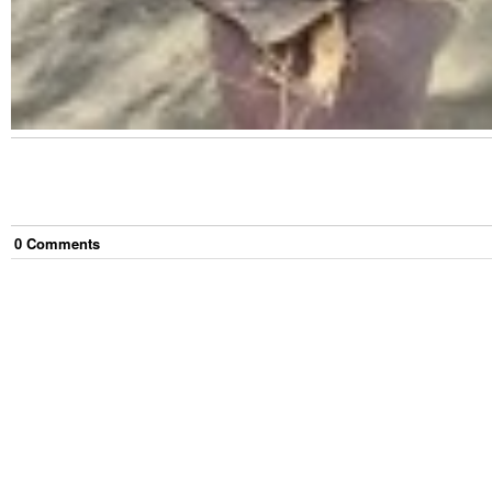
0
Comment
s