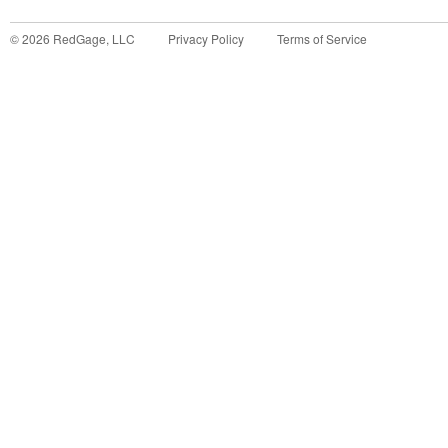
©
2026
RedGage, LLC
Privacy Policy
Terms of Service