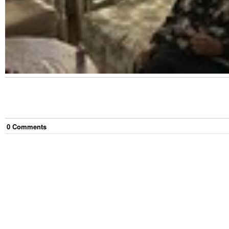
0
Comment
s