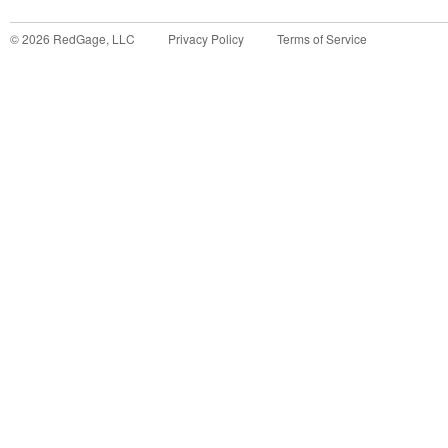
©
2026
RedGage, LLC
Privacy Policy
Terms of Service