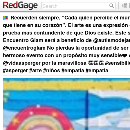
Recuerden siempre, “Cada quien percibe el mu
que tiene en su corazón”. El arte es una expresión d
prueba mas contundente de que Dios existe. Este 
Encuentro Glam será a beneficio de @autismodeja
@encuentroglam No pierdas la oportunidad de ser 
hermoso evento con un propósito muy sensible❤️ 
@vidaasperger por la maravillosa 👏👏👏 #sensibil
#asperger #arte #niños #empatia #empatía