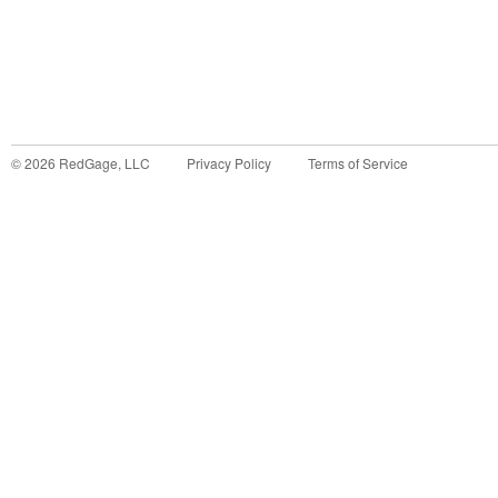
©
2026
RedGage, LLC
Privacy Policy
Terms of Service