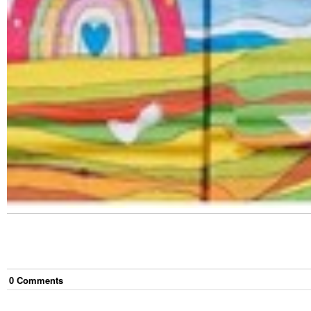
0
Comment
s