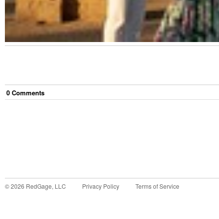
0
Comment
s
©
2026
RedGage, LLC
Privacy Policy
Terms of Service